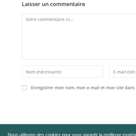
Laisser un commentaire
Comment
Enter
Enter
your
your
name
email
Enregistrer mon nom, mon e-mail et mon site dans
or
address
username
to
to
comment
comment
Nous utilisons des cookies pour vous garantir la meilleure expéri