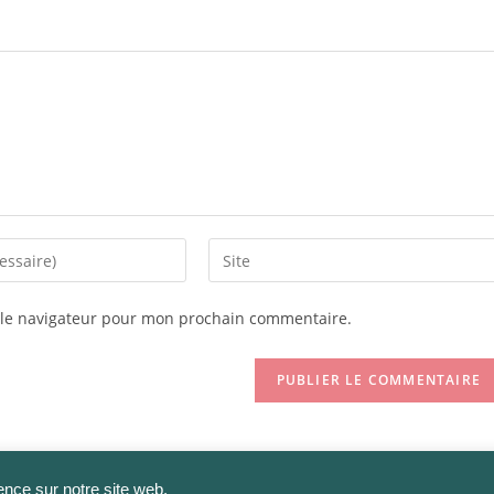
Saisir
l’URL
de
 le navigateur pour mon prochain commentaire.
votre
site
(facultatif)
ence sur notre site web.