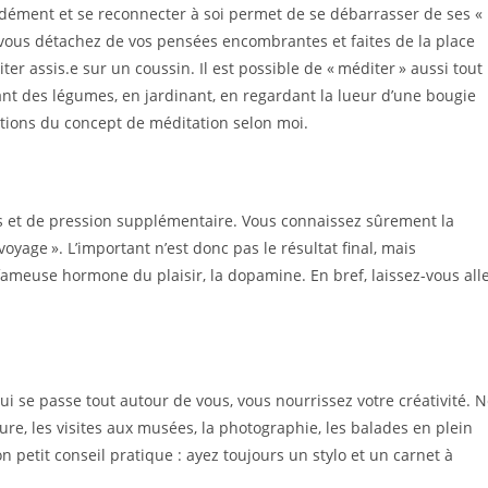
dément et se reconnecter à soi permet de se débarrasser de ses «
 vous détachez de vos pensées encombrantes et faites de la place
ter assis.e sur un coussin. Il est possible de « méditer » aussi tout
t des légumes, en jardinant, en regardant la lueur d’une bougie
rations du concept de méditation selon moi.
ress et de pression supplémentaire. Vous connaissez sûrement la
 voyage ». L’important n’est donc pas le résultat final, mais
ameuse hormone du plaisir, la dopamine. En bref, laissez-vous all
!
qui se passe tout autour de vous, vous nourrissez votre créativité. 
ure, les visites aux musées, la photographie, les balades en plein
on petit conseil pratique : ayez toujours un stylo et un carnet à