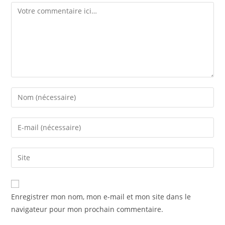
Comment
Enter
your
name
Enter
or
your
username
email
Saisir
to
address
l’URL
comment
to
de
comment
votre
Enregistrer mon nom, mon e-mail et mon site dans le
site
navigateur pour mon prochain commentaire.
(facultatif)